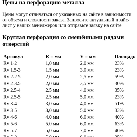
Цены на перфорацию металла
Цены могут отличаться от указанных на сайте в зависимости
от объема и сложности заказа. Запросите актуальный прайс-
лист у наших менеджеров или отправьте заявку на сайте.
Круглая перфорация со смещёнными рядами
отверстий
Артикул
R = мм
V = мм
Площадь 
Rv 1-2
1,0 мм
2,0 мм
23%
Rv 1.5-3
1,5 мм
3,0 мм
23%
Rv 2-2.5
2,0 мм
2,5 мм
59%
Rv 2-3.5
2,0 мм
3,5 мм
30%
Rv 2.5-4
2,5 мм
4,0 мм
35%
Rv 2.5-5
2,5 мм
5,0 мм
23%
Rv 3-4
3,0 мм
4,0 мм
51%
Rv 3-5
3,0 мм
5,0 мм
33%
Rv 4-6
4,0 мм
6,0 мм
40%
Rv 5-6
5,0 мм
6,0 мм
63%
Rv 5-7
5,0 мм
7,0 мм
46%