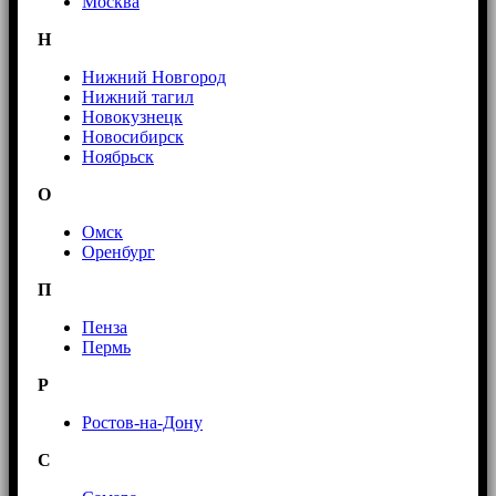
Москва
Н
Нижний Новгород
Нижний тагил
Новокузнецк
Новосибирск
Ноябрьск
О
Омск
Оренбург
П
Пенза
Пермь
Р
Ростов-на-Дону
С