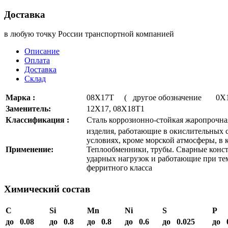
Доставка
в любую точку России транспортной компанией
Описание
Оплата
Доставка
Склад
Марка :
08Х17Т ( другое обозначение 0
Заменитель:
12Х17, 08Х18Т1
Классификация :
Сталь коррозионно-стойкая жаропрочна
изделия, работающие в окислительных с
условиях, кроме морской атмосферы, в 
Применение:
Теплообменники, трубы. Сварные конс
ударных нагрузок и работающие при тем
ферритного класса
Химический состав
C
Si
Mn
Ni
S
P
до 0.08
до 0.8
до 0.8
до 0.6
до 0.025
до 