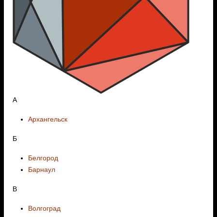
А
Архангельск
Б
Белгород
Барнаул
В
Волгоград