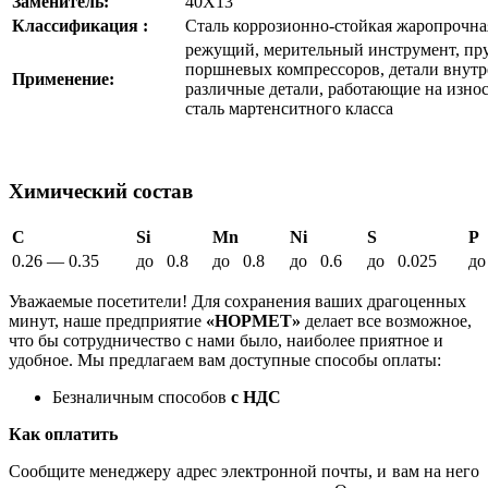
Заменитель:
40Х13
Классификация :
Сталь коррозионно-стойкая жаропрочна
режущий, мерительный инструмент, пр
поршневых компрессоров, детали внутр
Применение:
различные детали, работающие на износ 
сталь мартенситного класса
Химический состав
C
Si
Mn
Ni
S
P
0.26 — 0.35
до 0.8
до 0.8
до 0.6
до 0.025
до
Уважаемые посетители! Для сохранения ваших драгоценных
минут, наше предприятие
«НОРМЕТ»
делает все возможное,
что бы сотрудничество с нами было, наиболее приятное и
удобное. Мы предлагаем вам доступные способы оплаты:
Безналичным способов
с НДС
Как оплатить
Сообщите менеджеру адрес электронной почты, и вам на него