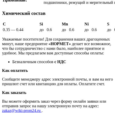
Применение:
подшипники, режущий и мерительный ин
Химический состав
C
Si
Mn
Ni
S
0.35 — 0.44
до 0.6
до 0.6
до 0.6
до 
Уважаемые посетители! Для сохранения ваших драгоценных
минут, наше предприятие
«НОРМЕТ»
делает все возможное,
что бы сотрудничество с нами было, наиболее приятное и
удобное. Мы предлагаем вам доступные способы оплаты:
Безналичным способов
с НДС
Как оплатить
Сообщите менеджеру адрес электронной почты, и вам на него
пришлют счет или квитанцию для оплаты. Оплатите счет.
Как заказать
Вы можете оформить заказ через форму онлайн заявки или
отправив запрос на нашу электронную почту на адрес:
zakaz@wiki-prom24.ru
.