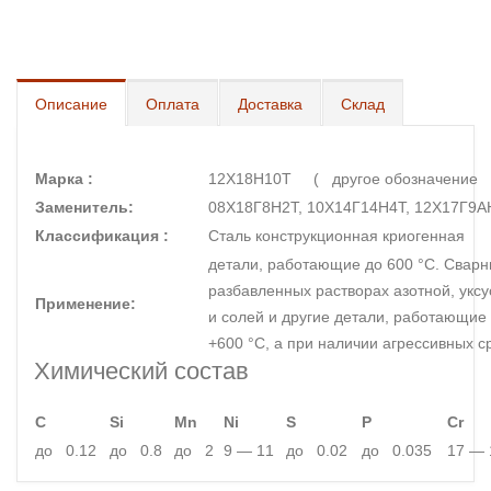
Описание
Оплата
Доставка
Склад
Марка :
12Х18Н10Т ( другое обозначени
Заменитель:
08Х18Г8Н2Т, 10Х14Г14Н4Т, 12Х17Г9АН
Классификация :
Сталь конструкционная криогенная
детали, работающие до 600 °С. Свар
разбавленных растворах азотной, укс
Применение:
и солей и другие детали, работающие
+600 °С, а при наличии агрессивных ср
Химический состав
C
Si
Mn
Ni
S
P
Cr
до 0.12
до 0.8
до 2
9 — 11
до 0.02
до 0.035
17 — 