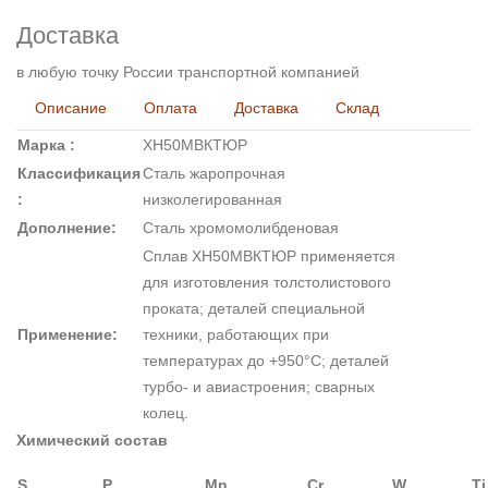
Доставка
в любую точку России транспортной компанией
Описание
Оплата
Доставка
Склад
Марка :
ХН50МВКТЮР
Классификация
Сталь жаропрочная
:
низколегированная
Дополнение:
Сталь хромомолибденовая
Сплав ХН50МВКТЮР применяется
для изготовления толстолистового
проката; деталей специальной
Применение:
техники, работающих при
температурах до +950°С; деталей
турбо- и авиастроения; сварных
колец.
Химический состав
S
P
Mn
Cr
W
Ti