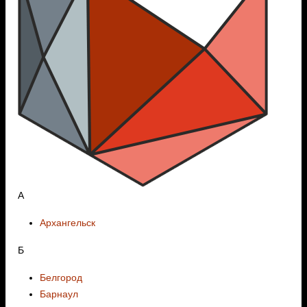
А
Архангельск
Б
Белгород
Барнаул